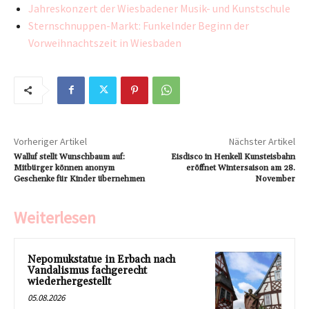
Jahreskonzert der Wiesbadener Musik- und Kunstschule
Sternschnuppen-Markt: Funkelnder Beginn der
Vorweihnachtszeit in Wiesbaden
Vorheriger Artikel
Nächster Artikel
Walluf stellt Wunschbaum auf:
Eisdisco in Henkell Kunsteisbahn
Mitbürger können anonym
eröffnet Wintersaison am 28.
Geschenke für Kinder übernehmen
November
Weiterlesen
Nepomukstatue in Erbach nach
Vandalismus fachgerecht
wiederhergestellt
05.08.2026