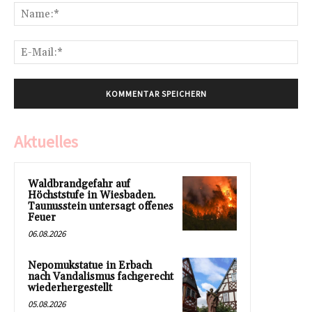
Na
E-
Mai
Aktuelles
Waldbrandgefahr auf
Höchststufe in Wiesbaden.
Taunusstein untersagt offenes
Feuer
06.08.2026
Nepomukstatue in Erbach
nach Vandalismus fachgerecht
wiederhergestellt
05.08.2026