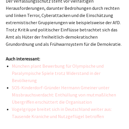
Der Verfassungsschutz steht vor vielfältigen
Herausforderungen, darunter Bedrohungen durch rechten
und linken Terror, Cyberattacken und die Einschätzung
extremistischer Gruppierungen wie beispielsweise der AfD.
Trotz Kritik und politischer Einflüsse betrachtet sich das
Amt als Hüter der freiheitlich-demokratischen
Grundordnung und als Frühwarnsystem für die Demokratie.
Auch interessant:
München plant Bewerbung für Olympische und
Paralympische Spiele trotz Widerstand in der
Bevölkerung
SOS-Kinderdorf-Gründer Hermann Gmeiner unter
Missbrauchsverdacht: Enthüllung von mutmaßlichen
Übergriffen erschüttert die Organisation
Vogelgrippe breitet sich in Deutschland weiter aus:
Tausende Kraniche und Nutzgeflügel betroffen