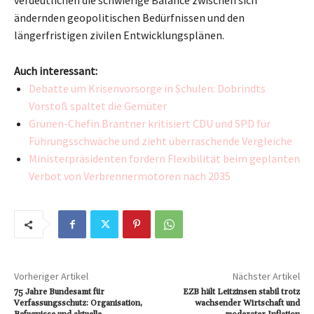
verdeutlichen die schwierige Balance zwischen sich
ändernden geopolitischen Bedürfnissen und den
längerfristigen zivilen Entwicklungsplänen.
Auch interessant:
Debatte um Krisenvorsorge in Schulen: Dobrindts
Vorstoß spaltet die Gemüter
Grünen-Chefin Brantner kritisiert CDU und SPD für
Führungsschwäche und zieht überraschende Vergleiche
Ministerpräsidenten fordern Flexibilität beim geplanten
Verbot von Verbrennermotoren nach 2035
Vorheriger Artikel
Nächster Artikel
75 Jahre Bundesamt für
EZB hält Leitzinsen stabil trotz
Verfassungsschutz: Organisation,
wachsender Wirtschaft und