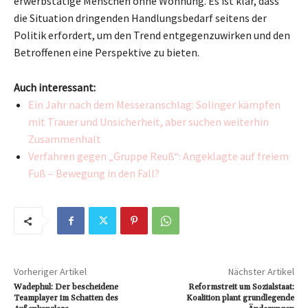
erwerbstätige Menschen ohne Wohnung. Es ist klar, dass
die Situation dringenden Handlungsbedarf seitens der
Politik erfordert, um den Trend entgegenzuwirken und den
Betroffenen eine Perspektive zu bieten.
Auch interessant:
Ein Jahr nach dem Messeranschlag: Solinger kämpfen
mit Trauer und Unsicherheit, aber suchen weiterhin
Zusammenhalt
Verfahren gegen „Gruppe Reuß“: Angeklagte auf freiem
Fuß – Bewegung in den Fall?
Vorheriger Artikel
Nächster Artikel
Wadephul: Der bescheidene
Reformstreit um Sozialstaat:
Teamplayer im Schatten des
Koalition plant grundlegende