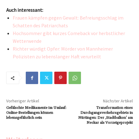
Auch interessant:
Frauen kämpfen gegen Gewalt: Befreiungsschlag im
Schatten des Patriarchats
Hochsommer gibt kurzes Comeback vor herbstlicher
Wetterwende
Richter würdigt Opfer: Mörder von Mannheimer
Polizisten zu lebenslanger Haft verurteilt
Vorheriger Artikel
Nächster Artikel
Gefälschte Medikamente im Umlauf:
Transformation eines
Online-Bestellungen können
Durchgangsverkehrsgebiets in
lebensgefährlich sein
Nürtingen: Der ‚Stadtbalkon‘ am
Neckar als Vorzeigeprojekt