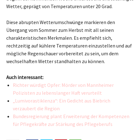
Wetter, geprägt von Temperaturen unter 20 Grad.
Diese abrupten Wetterumschwünge markieren den
Übergang vom Sommer zum Herbst mit all seinen
charakteristischen Merkmalen. Es empfiehlt sich,
rechtzeitig auf kühlere Temperaturen einzustellen und auf
mögliche Regenschauer vorbereitet zu sein, um dem
wechselhaften Wetter standhalten zu können.
Auch interessant:
Richter würdigt Opfer: Mörder von Mannheimer
Polizisten zu lebenslanger Haft verurteilt
„Lumivorastiklenza“: Ein Gedicht aus Biebrich
verzaubert die Region
Bundesregierung plant Erweiterung der Kompetenzen
für Pflegekräfte zur Stärkung des Pflegeberufs