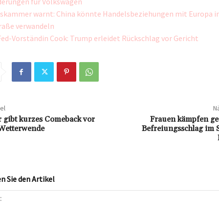
derungen für Volkswagen
skammer warnt: China könnte Handelsbeziehungen mit Europa in
raße verwandeln
Fed-Vorständin Cook: Trump erleidet Rückschlag vor Gericht
el
Nä
gibt kurzes Comeback vor
Frauen kämpfen ge
 Wetterwende
Befreiungsschlag im 
 Sie den Artikel