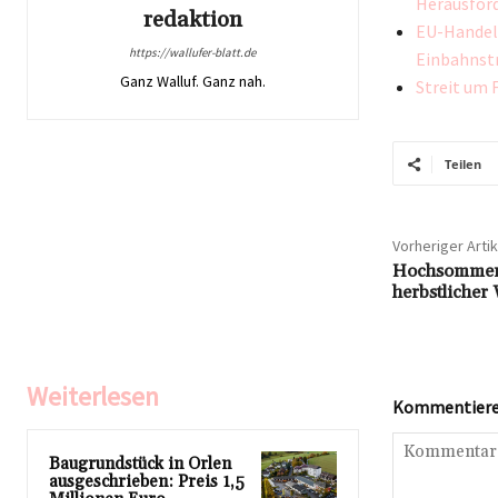
Herausfor
redaktion
EU-Handel
https://wallufer-blatt.de
Einbahnst
Ganz Walluf. Ganz nah.
Streit um 
Teilen
Vorheriger Artik
Hochsommer 
herbstlicher
Weiterlesen
Kommentieren
Baugrundstück in Orlen
ausgeschrieben: Preis 1,5