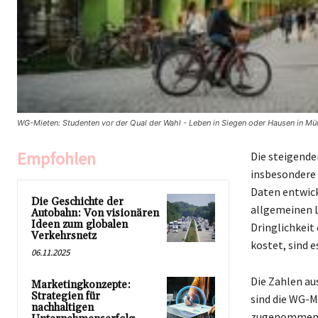
WG-Mieten: Studenten vor der Qual der Wahl - Leben in Siegen oder Hausen in Mün
Empfohlen
Die steigende
insbesondere 
Daten entwick
Die Geschichte der
allgemeinen L
Autobahn: Von visionären
Ideen zum globalen
Dringlichkeit
Verkehrsnetz
kostet, sind e
06.11.2025
Die Zahlen au
Marketingkonzepte:
Strategien für
sind die WG-M
nachhaltigen
zugenommen ha