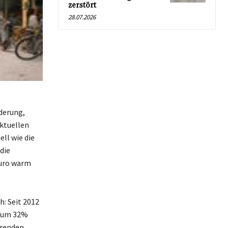
zerstört
28.07.2026
derung,
ktuellen
ll wie die
die
Euro warm
h: Seit 2012
h um 32%
renden,