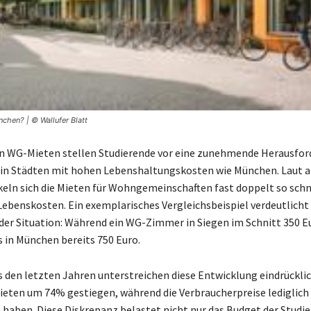
chen? | © Wallufer Blatt
n WG-Mieten stellen Studierende vor eine zunehmende Herausfor
in Städten mit hohen Lebenshaltungskosten wie München. Laut a
eln sich die Mieten für Wohngemeinschaften fast doppelt so schne
ebenskosten. Ein exemplarisches Vergleichsbeispiel verdeutlicht 
 der Situation: Während ein WG-Zimmer in Siegen im Schnitt 350 
s in München bereits 750 Euro.
s den letzten Jahren unterstreichen diese Entwicklung eindrücklic
ieten um 74% gestiegen, während die Verbraucherpreise lediglic
ben. Diese Diskrepanz belastet nicht nur das Budget der Studie