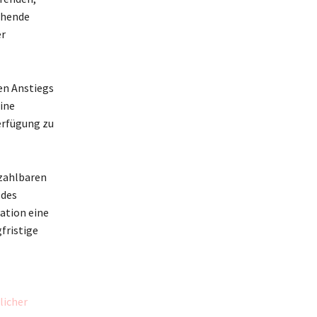
ehende
er
en Anstiegs
ine
erfügung zu
zahlbaren
 des
uation eine
fristige
licher