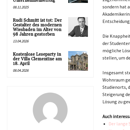
Unternehmenserfolg
sondern hat a
08.11.2025
Akademikerinn
Rudi Schmitt ist tot: Der
Entscheidung,
Gestalter des modernen
Wiesbaden im Alter von
98 Jahren gestorben
Die Knappheit
13.04.2026
der Studente
mögliche Lösu
Kostenlose Leseparty in
stellen, um 
der Villa Clementine am
18. April
08.04.2026
Insgesamt st
Wohnraum geht
Studienorts, d
Steigerung de
Lösung zu gew
Auch interess
Der lange 