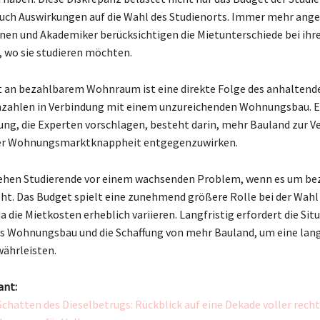
uch Auswirkungen auf die Wahl des Studienorts. Immer mehr ang
en und Akademiker berücksichtigen die Mietunterschiede bei ihr
 wo sie studieren möchten.
 an bezahlbarem Wohnraum ist eine direkte Folge des anhaltend
nzahlen in Verbindung mit einem unzureichenden Wohnungsbau. E
ng, die Experten vorschlagen, besteht darin, mehr Bauland zur V
der Wohnungsmarktknappheit entgegenzuwirken.
ehen Studierende vor einem wachsenden Problem, wenn es um be
. Das Budget spielt eine zunehmend größere Rolle bei der Wahl
a die Mietkosten erheblich variieren. Langfristig erfordert die Sit
s Wohnungsbau und die Schaffung von mehr Bauland, um eine lang
ährleisten.
ant:
Schatten des Dieselbetrugs: Rückblick auf eine Dekade voller recht