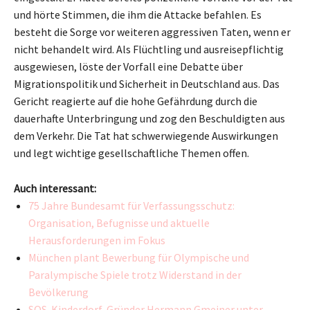
und hörte Stimmen, die ihm die Attacke befahlen. Es
besteht die Sorge vor weiteren aggressiven Taten, wenn er
nicht behandelt wird. Als Flüchtling und ausreisepflichtig
ausgewiesen, löste der Vorfall eine Debatte über
Migrationspolitik und Sicherheit in Deutschland aus. Das
Gericht reagierte auf die hohe Gefährdung durch die
dauerhafte Unterbringung und zog den Beschuldigten aus
dem Verkehr. Die Tat hat schwerwiegende Auswirkungen
und legt wichtige gesellschaftliche Themen offen.
Auch interessant:
75 Jahre Bundesamt für Verfassungsschutz:
Organisation, Befugnisse und aktuelle
Herausforderungen im Fokus
München plant Bewerbung für Olympische und
Paralympische Spiele trotz Widerstand in der
Bevölkerung
SOS-Kinderdorf-Gründer Hermann Gmeiner unter