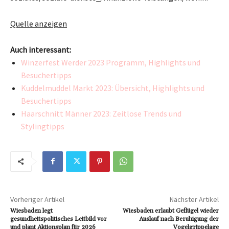
Quelle anzeigen
Auch interessant:
Winzerfest Werder 2023 Programm, Highlights und
Besuchertipps
Kuddelmuddel Markt 2023: Übersicht, Highlights und
Besuchertipps
Haarschnitt Männer 2023: Zeitlose Trends und
Stylingtipps
Vorheriger Artikel
Nächster Artikel
Wiesbaden legt
Wiesbaden erlaubt Geflügel wieder
gesundheitspolitisches Leitbild vor
Auslauf nach Beruhigung der
und plant Aktionsplan für 2026
Vogelgrippelage