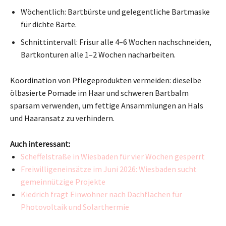
Wöchentlich: Bartbürste und gelegentliche Bartmaske
für dichte Bärte.
Schnittintervall: Frisur alle 4–6 Wochen nachschneiden,
Bartkonturen alle 1–2 Wochen nacharbeiten.
Koordination von Pflegeprodukten vermeiden: dieselbe
ölbasierte Pomade im Haar und schweren Bartbalm
sparsam verwenden, um fettige Ansammlungen an Hals
und Haaransatz zu verhindern.
Auch interessant:
Scheffelstraße in Wiesbaden für vier Wochen gesperrt
Freiwilligeneinsätze im Juni 2026: Wiesbaden sucht
gemeinnützige Projekte
Kiedrich fragt Einwohner nach Dachflächen für
Photovoltaik und Solarthermie