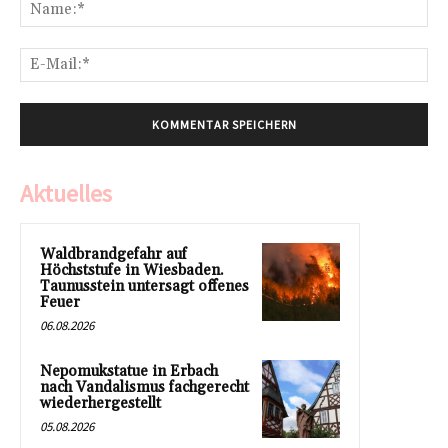
Na
E-
Mai
Aktuelles
Waldbrandgefahr auf
Höchststufe in Wiesbaden.
Taunusstein untersagt offenes
Feuer
06.08.2026
Nepomukstatue in Erbach
nach Vandalismus fachgerecht
wiederhergestellt
05.08.2026