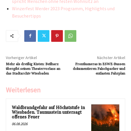
spricht Menschen ohne festen Wohnsitz an
Winzerfest Werder 2023 Programm, Highlights und
Besuchertipps
Vorheriger Artikel
Nächster Artikel
Mehr als dreißig Kisten: Beilharz
Frontkameras in ESWE-Bussen
übergibt seinen Theatervorlass an
dokumentieren Falschparker und
das Stadtarchiv Wiesbaden
entlasten Fahrplan
Weiterlesen
Waldbrandgefahr auf Höchststufe in
Wiesbaden. Taunusstein untersagt
offenes Feuer
06.08.2026