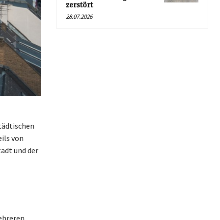
zerstört
28.07.2026
tädtischen
ils von
tadt und der
mehreren