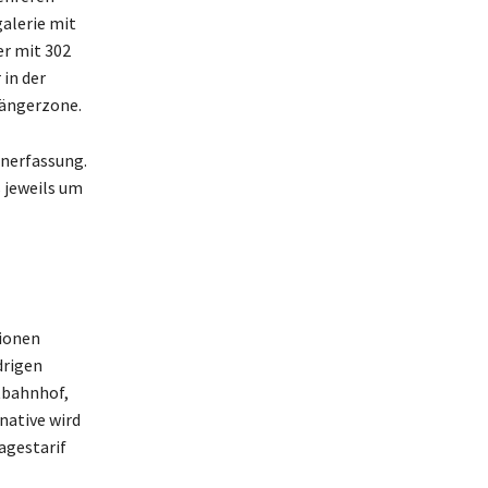
alerie mit
er mit 302
 in der
gängerzone.
enerfassung.
 jeweils um
ionen
drigen
tbahnhof,
native wird
agestarif