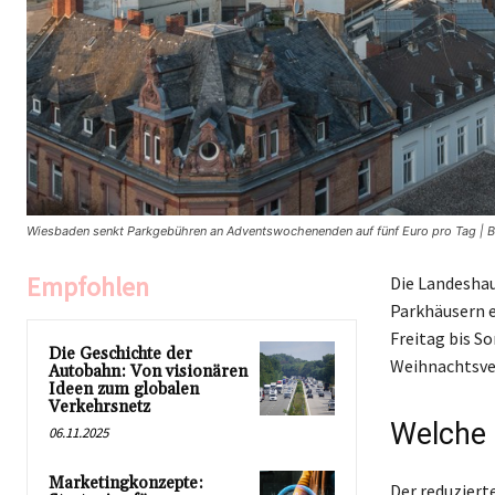
Wiesbaden senkt Parkgebühren an Adventswochenenden auf fünf Euro pro Tag | Bil
Empfohlen
Die Landeshau
Parkhäusern e
Freitag bis S
Die Geschichte der
Weihnachtsve
Autobahn: Von visionären
Ideen zum globalen
Verkehrsnetz
Welche 
06.11.2025
Marketingkonzepte:
Der reduziert