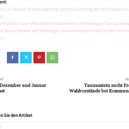
ant:
ten in Walluf: Ampelregelung und Vollsperrung auf der Hauptstr
gt
t Podcast über öffentlichen Nahverkehr im Rheingau Taunus Krei
llt Wunschbaum auf: Mitbürger können anonym Geschenke für Kin
en
el
Nä
n Dezember und Januar
Taunusstein sucht Fre
net
Wahlvorstände bei Kommun
 Sie den Artikel