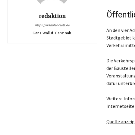
Öffentl
redaktion
https://wallufer-blatt.de
An den vier A
Ganz Walluf. Ganz nah.
Stadtgebiet k
Verkehrsmitte
Die Verkehrsp
der Baustelle
Veranstaltung
dafür unterb
Weitere Infor
Internetseite
Quelle anzei