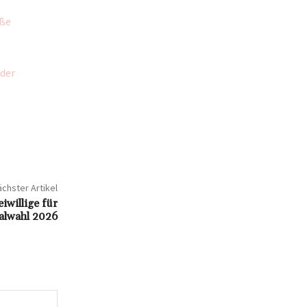
aße
s
der
chster Artikel
iwillige für
alwahl 2026