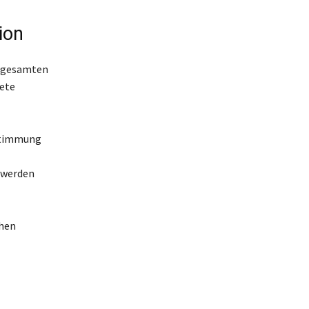
ion
m gesamten
nete
bstimmung
 werden
chen