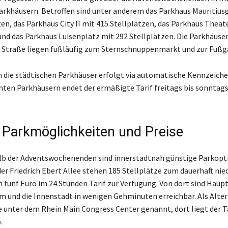
arkhäusern. Betroffen sind unter anderem das Parkhaus Mauritiusg
zen, das Parkhaus City II mit 415 Stellplätzen, das Parkhaus Theat
und das Parkhaus Luisenplatz mit 292 Stellplätzen. Die Parkhäuser
 Straße liegen fußläufig zum Sternschnuppenmarkt und zur Fuß
in die städtischen Parkhäuser erfolgt via automatische Kennzeich
ten Parkhäusern endet der ermäßigte Tarif freitags bis sonntags
 Parkmöglichkeiten und Preise
lb der Adventswochenenden sind innerstadtnah günstige Parkopt
der Friedrich Ebert Allee stehen 185 Stellplätze zum dauerhaft nie
n fünf Euro im 24 Stunden Tarif zur Verfügung. Von dort sind Haup
und die Innenstadt in wenigen Gehminuten erreichbar. Als Alter
e unter dem Rhein Main Congress Center genannt, dort liegt der T
.