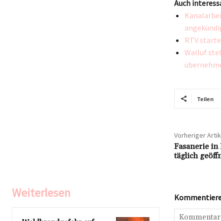
Auch interess
Kanalarbei
angekündi
RTV starte
Walluf ste
übernehm
Teilen
Vorheriger Artik
Fasanerie i
täglich geöff
Weiterlesen
Kommentieren