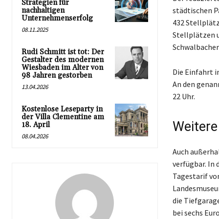
Strategien für
städtischen P
nachhaltigen
Unternehmenserfolg
432 Stellplät
08.11.2025
Stellplätzen 
Schwalbacher
Rudi Schmitt ist tot: Der
Gestalter des modernen
Wiesbaden im Alter von
Die Einfahrt 
98 Jahren gestorben
An den genann
13.04.2026
22 Uhr.
Kostenlose Leseparty in
der Villa Clementine am
Weitere
18. April
08.04.2026
Auch außerha
verfügbar. In 
Tagestarif vo
Landesmuseum 
die Tiefgarag
bei sechs Euro