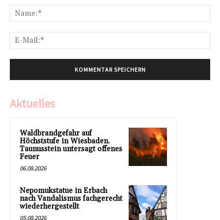
Na
E-
Mai
Aktuelles
Waldbrandgefahr auf
Höchststufe in Wiesbaden.
Taunusstein untersagt offenes
Feuer
06.08.2026
Nepomukstatue in Erbach
nach Vandalismus fachgerecht
wiederhergestellt
05.08.2026