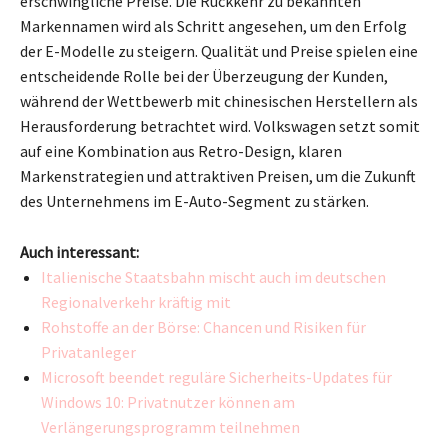
erschwingliche Preise. Die Rückkehr zu bekannten
Markennamen wird als Schritt angesehen, um den Erfolg
der E-Modelle zu steigern. Qualität und Preise spielen eine
entscheidende Rolle bei der Überzeugung der Kunden,
während der Wettbewerb mit chinesischen Herstellern als
Herausforderung betrachtet wird. Volkswagen setzt somit
auf eine Kombination aus Retro-Design, klaren
Markenstrategien und attraktiven Preisen, um die Zukunft
des Unternehmens im E-Auto-Segment zu stärken.
Auch interessant:
Italienische Staatsbahn mischt auch im deutschen
Regionalverkehr kräftig mit
Rohstoffe an der Börse: Chancen und Risiken für
Privatanleger
Microsoft beendet reguläre Sicherheits-Updates für
Windows 10: Privatnutzer können am
Verlängerungsprogramm teilnehmen