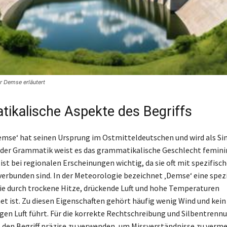
r Demse erläutert
ikalische Aspekte des Begriffs
Demse‘ hat seinen Ursprung im Ostmitteldeutschen und wird als S
 der Grammatik weist es das grammatikalische Geschlecht feminin
ist bei regionalen Erscheinungen wichtig, da sie oft mit spezifisc
erbunden sind. In der Meteorologie bezeichnet ‚Demse‘ eine spezi
ie durch trockene Hitze, drückende Luft und hohe Temperaturen
t ist. Zu diesen Eigenschaften gehört häufig wenig Wind und kei
igen Luft führt. Für die korrekte Rechtschreibung und Silbentrennu
 den Begriff präzise zu verwenden, um Missverständnisse zu verme