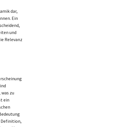
amik dar,
nnen. Ein
scheidend,
eiten und
die Relevanz
Erscheinung
ind
 was zu
t ein
tschen
e Bedeutung
Definition,