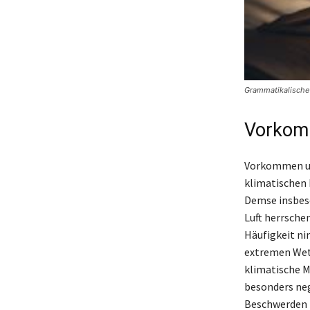
Grammatikalische 
Vorkom
Vorkommen un
klimatischen 
Demse insbeso
Luft herrsche
Häufigkeit n
extremen Wett
klimatische M
besonders neg
Beschwerden n