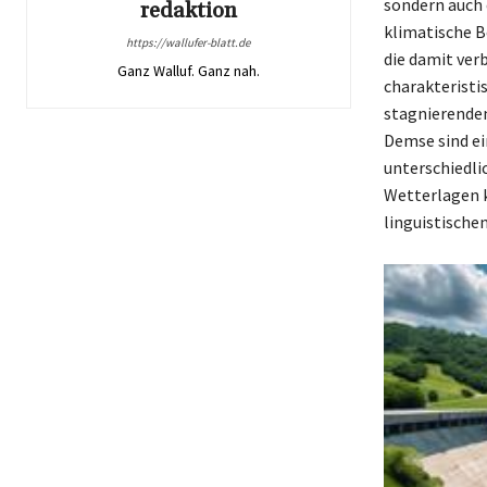
sondern auch 
redaktion
klimatische B
https://wallufer-blatt.de
die damit ver
Ganz Walluf. Ganz nah.
charakteristi
stagnierenden
Demse sind ei
unterschiedli
Wetterlagen k
linguistische