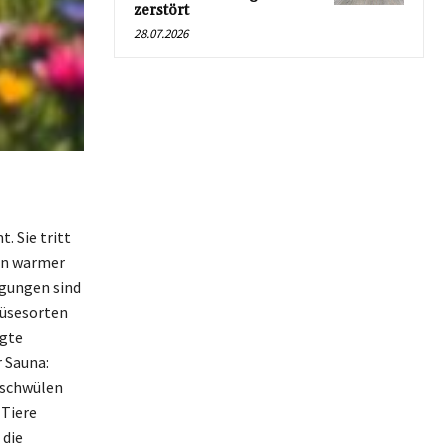
zerstört
28.07.2026
 Sie tritt
von warmer
ngungen sind
müsesorten
agte
r Sauna:
 schwülen
 Tiere
 die