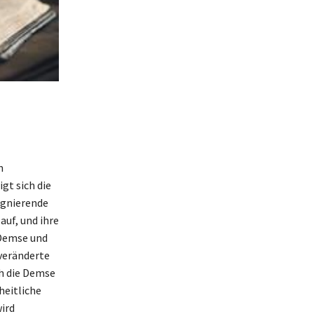
n
gt sich die
agnierende
uf, und ihre
Demse und
veränderte
ch die Demse
heitliche
ird