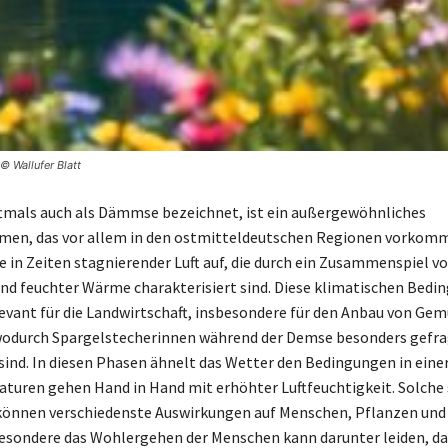
© Wallufer Blatt
tmals auch als Dämmse bezeichnet, ist ein außergewöhnliches
n, das vor allem in den ostmitteldeutschen Regionen vorkommt.
e in Zeiten stagnierender Luft auf, die durch ein Zusammenspiel 
nd feuchter Wärme charakterisiert sind. Diese klimatischen Bedi
evant für die Landwirtschaft, insbesondere für den Anbau von Ge
 wodurch Spargelstecherinnen während der Demse besonders gefr
 sind. In diesen Phasen ähnelt das Wetter den Bedingungen in eine
uren gehen Hand in Hand mit erhöhter Luftfeuchtigkeit. Solche
können verschiedenste Auswirkungen auf Menschen, Pflanzen und
esondere das Wohlergehen der Menschen kann darunter leiden, da