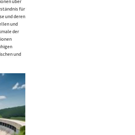
sionen über
ständnis für
se und deren
ellen und
kmale der
gionen
uhigen
ischen und