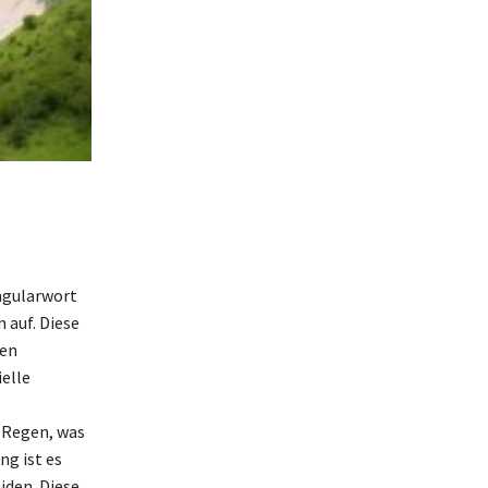
ingularwort
 auf. Diese
hen
elle
n Regen, was
ng ist es
iden. Diese