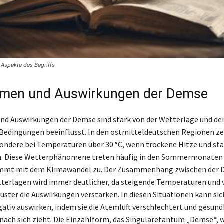
Aspekte des Begriffs
men und Auswirkungen der Demse
d Auswirkungen der Demse sind stark von der Wetterlage und de
Bedingungen beeinflusst. In den ostmitteldeutschen Regionen zei
ndere bei Temperaturen über 30 °C, wenn trockene Hitze und st
n. Diese Wetterphänomene treten häufig in den Sommermonaten a
immt mit dem Klimawandel zu. Der Zusammenhang zwischen der 
erlagen wird immer deutlicher, da steigende Temperaturen und 
uster die Auswirkungen verstärken. In diesen Situationen kann si
ativ auswirken, indem sie die Atemluft verschlechtert und gesund
ach sich zieht. Die Einzahlform, das Singularetantum „Demse“, w