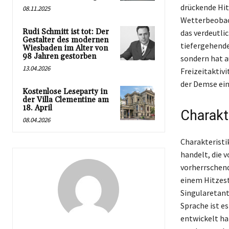
drückende Hi
08.11.2025
Wetterbeobach
Rudi Schmitt ist tot: Der
das verdeutli
Gestalter des modernen
tiefergehende
Wiesbaden im Alter von
98 Jahren gestorben
sondern hat a
13.04.2026
Freizeitaktivi
der Demse ei
Kostenlose Leseparty in
der Villa Clementine am
18. April
Charakt
08.04.2026
Charakteristi
handelt, die 
vorherrschen
einem Hitzest
Singularetant
Sprache ist e
entwickelt ha