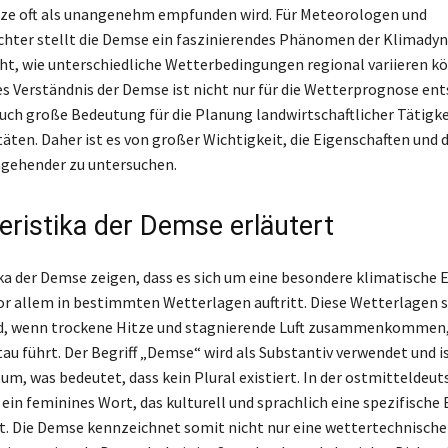
tze oft als unangenehm empfunden wird. Für Meteorologen und
ter stellt die Demse ein faszinierendes Phänomen der Klimadyn
cht, wie unterschiedliche Wetterbedingungen regional variieren kö
s Verständnis der Demse ist nicht nur für die Wetterprognose ent
uch große Bedeutung für die Planung landwirtschaftlicher Tätigk
täten. Daher ist es von großer Wichtigkeit, die Eigenschaften und 
ngehender zu untersuchen.
eristika der Demse erläutert
ka der Demse zeigen, dass es sich um eine besondere klimatische 
vor allem in bestimmten Wetterlagen auftritt. Diese Wetterlagen s
d, wenn trockene Hitze und stagnierende Luft zusammenkommen,
au führt. Der Begriff „Demse“ wird als Substantiv verwendet und is
um, was bedeutet, dass kein Plural existiert. In der ostmitteldeu
s ein feminines Wort, das kulturell und sprachlich eine spezifisch
t. Die Demse kennzeichnet somit nicht nur eine wettertechnische 