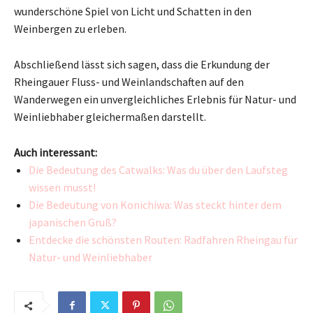
wunderschöne Spiel von Licht und Schatten in den
Weinbergen zu erleben.
Abschließend lässt sich sagen, dass die Erkundung der
Rheingauer Fluss- und Weinlandschaften auf den
Wanderwegen ein unvergleichliches Erlebnis für Natur- und
Weinliebhaber gleichermaßen darstellt.
Auch interessant:
Die Bedeutung des Catwalks: Was du über den Laufsteg
wissen musst!
Die Bedeutung von Konichiwa: Was steckt hinter dem
japanischen Gruß?
Entdecke die schönsten Routen: Radfahren Rheingau für
Natur- und Weinliebhaber