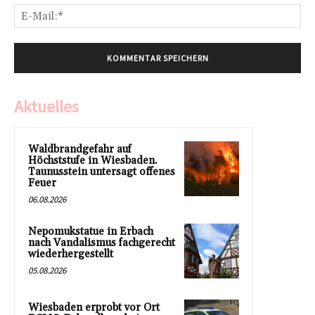
E-
Mai
Aktuelles
Waldbrandgefahr auf
Höchststufe in Wiesbaden.
Taunusstein untersagt offenes
Feuer
06.08.2026
Nepomukstatue in Erbach
nach Vandalismus fachgerecht
wiederhergestellt
05.08.2026
Wiesbaden erprobt vor Ort