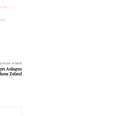
e für
ion
chster Artikel
ger Anlagen
ohem Zulauf