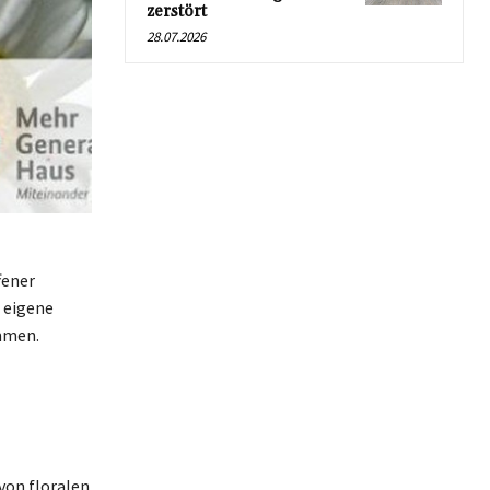
zerstört
28.07.2026
fener
g eigene
mmen.
von floralen