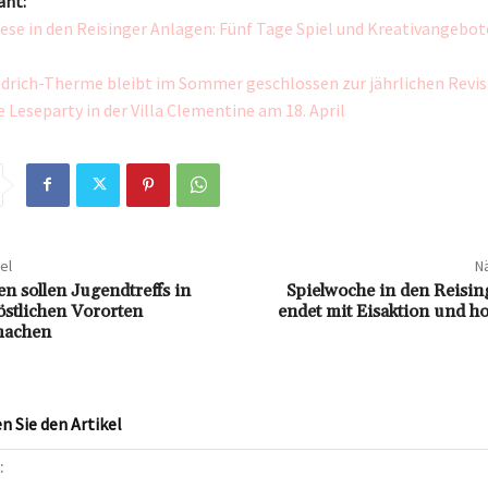
ant:
e in den Reisinger Anlagen: Fünf Tage Spiel und Kreativangebot
edrich-Therme bleibt im Sommer geschlossen zur jährlichen Revis
 Leseparty in der Villa Clementine am 18. April
el
Nä
n sollen Jugendtreffs in
Spielwoche in den Reisin
stlichen Vororten
endet mit Eisaktion und h
machen
 Sie den Artikel