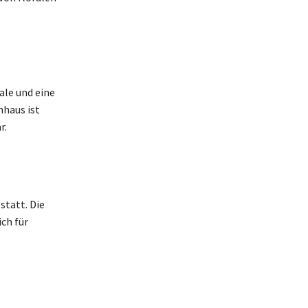
le und eine
haus ist
r.
statt. Die
ch für