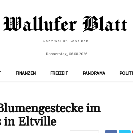
Ganz Walluf. Ganz nah.
Donnerstag, 06.08.2026
T
FINANZEN
FREIZEIT
PANORAMA
POLIT
Blumengestecke im
n Eltville