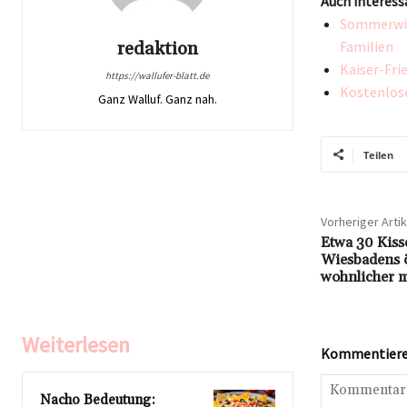
Auch interess
Sommerwies
redaktion
Familien
Kaiser-Fri
https://wallufer-blatt.de
Kostenlose
Ganz Walluf. Ganz nah.
Teilen
Vorheriger Artik
Etwa 30 Kisse
Wiesbadens ö
wohnlicher 
Weiterlesen
Kommentieren
Nacho Bedeutung: