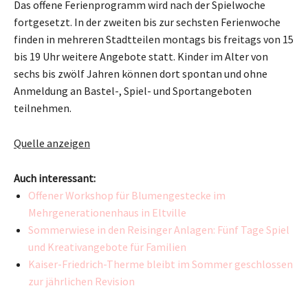
Das offene Ferienprogramm wird nach der Spielwoche
fortgesetzt. In der zweiten bis zur sechsten Ferienwoche
finden in mehreren Stadtteilen montags bis freitags von 15
bis 19 Uhr weitere Angebote statt. Kinder im Alter von
sechs bis zwölf Jahren können dort spontan und ohne
Anmeldung an Bastel-, Spiel- und Sportangeboten
teilnehmen.
Quelle anzeigen
Auch interessant:
Offener Workshop für Blumengestecke im
Mehrgenerationenhaus in Eltville
Sommerwiese in den Reisinger Anlagen: Fünf Tage Spiel
und Kreativangebote für Familien
Kaiser-Friedrich-Therme bleibt im Sommer geschlossen
zur jährlichen Revision