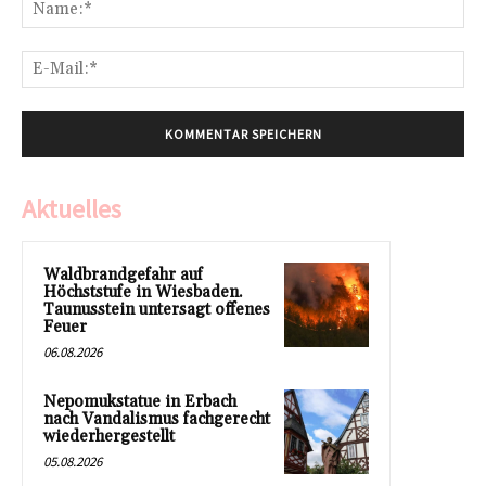
Na
E-
Mai
Aktuelles
Waldbrandgefahr auf
Höchststufe in Wiesbaden.
Taunusstein untersagt offenes
Feuer
06.08.2026
Nepomukstatue in Erbach
nach Vandalismus fachgerecht
wiederhergestellt
05.08.2026