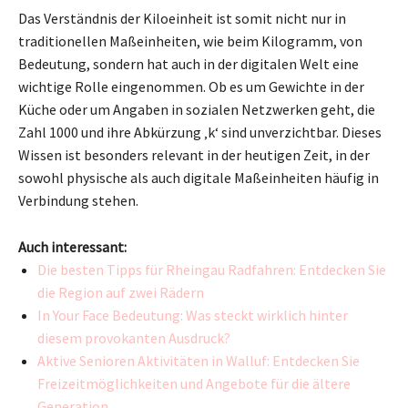
Das Verständnis der Kiloeinheit ist somit nicht nur in
traditionellen Maßeinheiten, wie beim Kilogramm, von
Bedeutung, sondern hat auch in der digitalen Welt eine
wichtige Rolle eingenommen. Ob es um Gewichte in der
Küche oder um Angaben in sozialen Netzwerken geht, die
Zahl 1000 und ihre Abkürzung ‚k‘ sind unverzichtbar. Dieses
Wissen ist besonders relevant in der heutigen Zeit, in der
sowohl physische als auch digitale Maßeinheiten häufig in
Verbindung stehen.
Auch interessant:
Die besten Tipps für Rheingau Radfahren: Entdecken Sie
die Region auf zwei Rädern
In Your Face Bedeutung: Was steckt wirklich hinter
diesem provokanten Ausdruck?
Aktive Senioren Aktivitäten in Walluf: Entdecken Sie
Freizeitmöglichkeiten und Angebote für die ältere
Generation