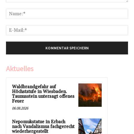
Kommentar:
Na
E-
Mai
Aktuelles
Waldbrandgefahr auf
Höchststufe in Wiesbaden.
Taunusstein untersagt offenes
Feuer
06.08.2026
Nepomukstatue in Erbach
nach Vandalismus fachgerecht
wiederhergestellt