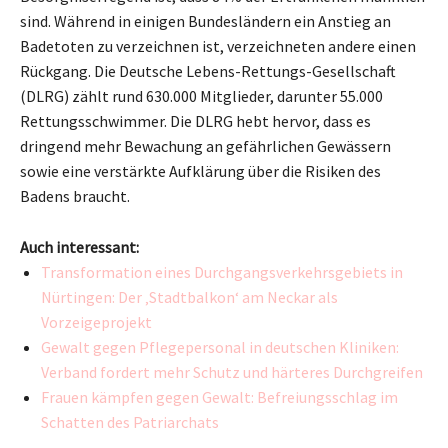
sind. Während in einigen Bundesländern ein Anstieg an
Badetoten zu verzeichnen ist, verzeichneten andere einen
Rückgang. Die Deutsche Lebens-Rettungs-Gesellschaft
(DLRG) zählt rund 630.000 Mitglieder, darunter 55.000
Rettungsschwimmer. Die DLRG hebt hervor, dass es
dringend mehr Bewachung an gefährlichen Gewässern
sowie eine verstärkte Aufklärung über die Risiken des
Badens braucht.
Auch interessant:
Transformation eines Durchgangsverkehrsgebiets in
Nürtingen: Der ‚Stadtbalkon‘ am Neckar als
Vorzeigeprojekt
Gewalt gegen Pflegepersonal in deutschen Kliniken:
Verband fordert mehr Schutz und härteres Durchgreifen
Frauen kämpfen gegen Gewalt: Befreiungsschlag im
Schatten des Patriarchats