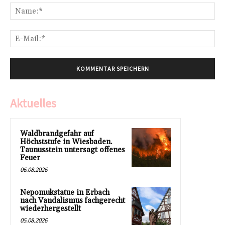
Na
E-
Mai
Aktuelles
Waldbrandgefahr auf
Höchststufe in Wiesbaden.
Taunusstein untersagt offenes
Feuer
06.08.2026
Nepomukstatue in Erbach
nach Vandalismus fachgerecht
wiederhergestellt
05.08.2026