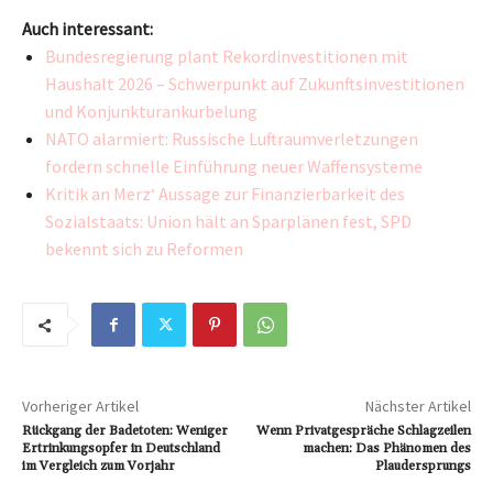
Auch interessant:
Bundesregierung plant Rekordinvestitionen mit
Haushalt 2026 – Schwerpunkt auf Zukunftsinvestitionen
und Konjunkturankurbelung
NATO alarmiert: Russische Luftraumverletzungen
fordern schnelle Einführung neuer Waffensysteme
Kritik an Merz‘ Aussage zur Finanzierbarkeit des
Sozialstaats: Union hält an Sparplänen fest, SPD
bekennt sich zu Reformen
Vorheriger Artikel
Nächster Artikel
Rückgang der Badetoten: Weniger
Wenn Privatgespräche Schlagzeilen
Ertrinkungsopfer in Deutschland
machen: Das Phänomen des
im Vergleich zum Vorjahr
Plaudersprungs