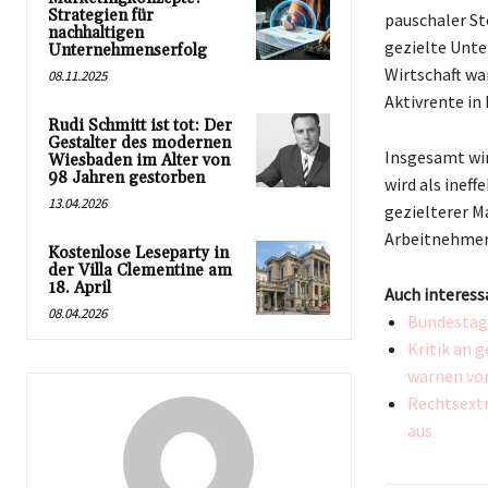
Strategien für
pauschaler S
nachhaltigen
gezielte Unte
Unternehmenserfolg
Wirtschaft wa
08.11.2025
Aktivrente in
Rudi Schmitt ist tot: Der
Gestalter des modernen
Insgesamt wir
Wiesbaden im Alter von
98 Jahren gestorben
wird als ineff
13.04.2026
gezielterer 
Arbeitnehmern
Kostenlose Leseparty in
der Villa Clementine am
18. April
Auch interess
08.04.2026
Bundestags
Kritik an 
warnen vo
Rechtsextr
aus