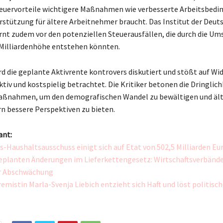
teuervorteile wichtigere Maßnahmen wie verbesserte Arbeitsbedi
rstützung für ältere Arbeitnehmer braucht. Das Institut der Deut
rnt zudem vor den potenziellen Steuerausfällen, die durch die Um
 Milliardenhöhe entstehen könnten.
d die geplante Aktivrente kontrovers diskutiert und stößt auf Wid
ektiv und kostspielig betrachtet. Die Kritiker betonen die Dringlich
Maßnahmen, um den demografischen Wandel zu bewältigen und äl
 bessere Perspektiven zu bieten.
ant:
-Haushaltsausschuss einigt sich auf Etat von 502,5 Milliarden Eur
geplanten Änderungen im Lieferkettengesetz: Wirtschaftsverbänd
r Abschwächung
emistin Marla-Svenja Liebich entzieht sich Haft und löst politisc