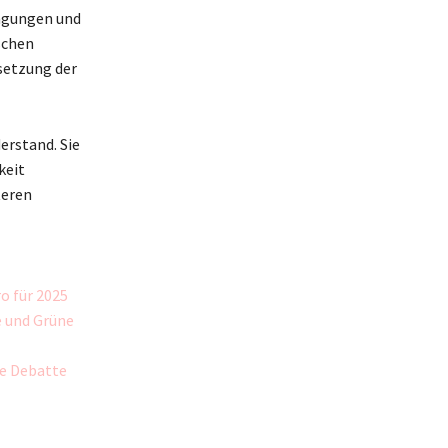
ngungen und
schen
setzung der
erstand. Sie
keit
teren
o für 2025
e und Grüne
he Debatte