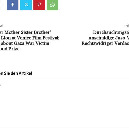
el
Nä
er Mother Sister Brother‘
Durchsuchungsa
Lion at Venice Film Festival;
unschuldige Juso-V
about Gaza War Victim
Rechtswidriger Verdac
ond Prize
 Sie den Artikel