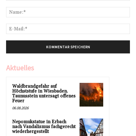
Kommentar:
Na
E-
Mai
Aktuelles
Waldbrandgefahr auf
Höchststufe in Wiesbaden.
Taunusstein untersagt offenes
Feuer
06.08.2026
Nepomukstatue in Erbach
nach Vandalismus fachgerecht
wiederhergestellt