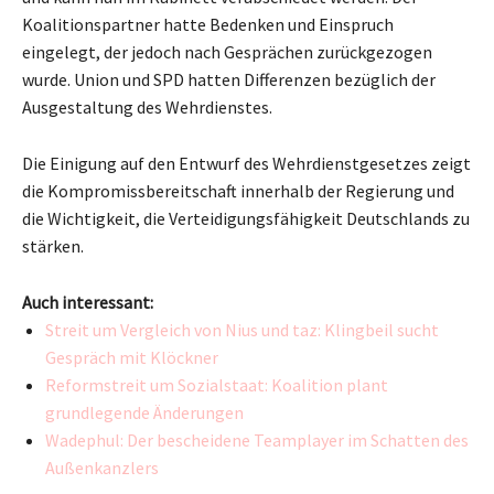
Koalitionspartner hatte Bedenken und Einspruch
eingelegt, der jedoch nach Gesprächen zurückgezogen
wurde. Union und SPD hatten Differenzen bezüglich der
Ausgestaltung des Wehrdienstes.
Die Einigung auf den Entwurf des Wehrdienstgesetzes zeigt
die Kompromissbereitschaft innerhalb der Regierung und
die Wichtigkeit, die Verteidigungsfähigkeit Deutschlands zu
stärken.
Auch interessant:
Streit um Vergleich von Nius und taz: Klingbeil sucht
Gespräch mit Klöckner
Reformstreit um Sozialstaat: Koalition plant
grundlegende Änderungen
Wadephul: Der bescheidene Teamplayer im Schatten des
Außenkanzlers