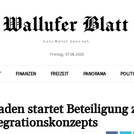
Ganz Walluf. Ganz nah.
Freitag, 07.08.2026
T
FINANZEN
FREIZEIT
PANORAMA
POLIT
en startet Beteiligung 
egrationskonzepts