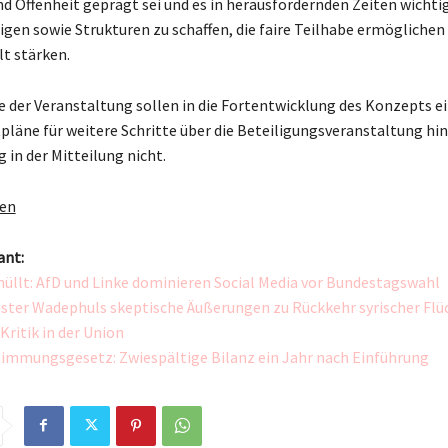
nd Offenheit geprägt sei und es in herausfordernden Zeiten wichtig
igen sowie Strukturen zu schaffen, die faire Teilhabe ermöglichen
 stärken.
e der Veranstaltung sollen in die Fortentwicklung des Konzepts ei
pläne für weitere Schritte über die Beteiligungsveranstaltung hi
 in der Mitteilung nicht.
gen
ant:
hüllt: AfD und Linke dominieren Social Media vor Bundestagswahl
ter Wadephuls skeptische Äußerungen zu Rückkehr syrischer Flü
Kritik in der Union
immungsgesetz: Zwiespältige Bilanz ein Jahr nach Einführung