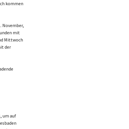
räch kommen
11. November,
stunden mit
und Mittwoch
it der
badende
, um auf
iesbaden