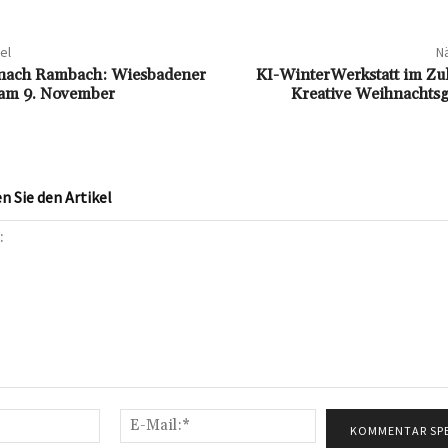
el
Nä
ach Rambach: Wiesbadener
KI-WinterWerkstatt im Zu
am 9. November
Kreative Weihnachtsg
 Sie den Artikel
Name:*
E-
Mail:*