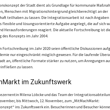
ionskonzept der Stadt dient als Grundlage für kommunale Maßnah
en, Menschen mit Migrationshintergrund gleichberechtigt an der
haft teilhaben zu lassen. Die Integrationsarbeit ist nach Angaben
s flexible und lösungsorientierte Aufgabe angelegt, die auf sich 
d Herausforderungen reagiert. Die aktuelle Fortschreibung ist die 
g des Konzepts im Jahr 2004.
en Fortschreibung im Jahr 2020 seien öffentliche Diskussionen auf
emie nur eingeschränkt möglich gewesen. Für die laufende Über
tadt an, öffentliche Formate stärker zu nutzen, um Anregungen au
infließen zu lassen.
hMarkt im Zukunftswerk
ezernentin Milena Löbcke und das Team der Integrationsabteilu
November, bis Mittwoch, 12. November, zum „MitMachMarkt:
onzept“ ins Zukunftswerk ein. Besucherinnen und Besucher könne