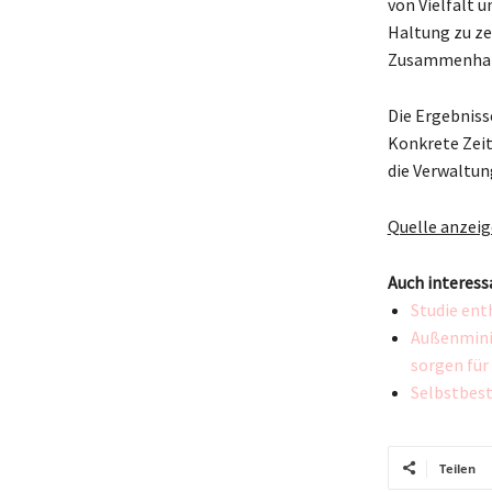
von Vielfalt u
Haltung zu ze
Zusammenhalt
Die Ergebniss
Konkrete Zeit
die Verwaltung
Quelle anzei
Auch interess
Studie ent
Außenminis
sorgen für 
Selbstbest
Teilen