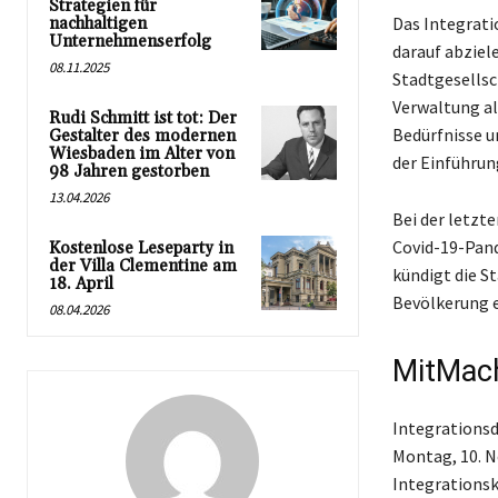
Strategien für
Das Integrat
nachhaltigen
Unternehmenserfolg
darauf abziel
08.11.2025
Stadtgesellsc
Verwaltung al
Rudi Schmitt ist tot: Der
Bedürfnisse un
Gestalter des modernen
Wiesbaden im Alter von
der Einführun
98 Jahren gestorben
13.04.2026
Bei der letzt
Covid-19-Pand
Kostenlose Leseparty in
der Villa Clementine am
kündigt die S
18. April
Bevölkerung e
08.04.2026
MitMac
Integrationsd
Montag, 10. 
Integrationsk