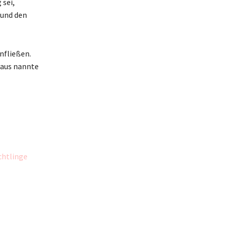
 sei,
 und den
nfließen.
naus nannte
chtlinge