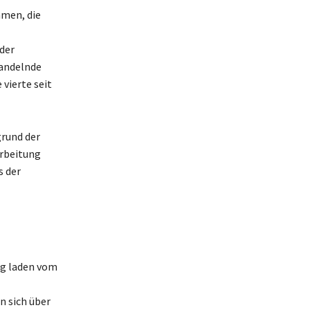
men, die
 der
wandelnde
vierte seit
grund der
arbeitung
s der
ng laden vom
n sich über