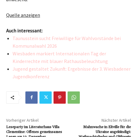
Quelle anzeigen
Auch interessant:
Taunusstein sucht Freiwillige für Wahlvorstände bei
Kommunalwahl 2026
Wiesbaden markiert Internationalen Tag der
Kinderrechte mit blauer Rathausbeleuchtung
Jugend gestaltet Zukunft: Ergebnisse der 3. Wiesbadener
Jugendkonferenz
Vorheriger Artikel
Nächster Artikel
Leseparty im Literaturhaus Villa
Mahnwache in Eltville für die
Clementine: Offenes gemeinsames
Ukraine angekündigt:
Lesen am 13. Dezember
Weihnachtslieder und Glühwein