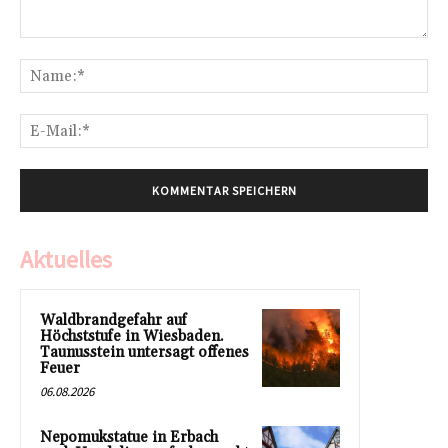
Kommentar:
Na
E-
Mai
Aktuelles
Waldbrandgefahr auf
Höchststufe in Wiesbaden.
Taunusstein untersagt offenes
Feuer
06.08.2026
Nepomukstatue in Erbach