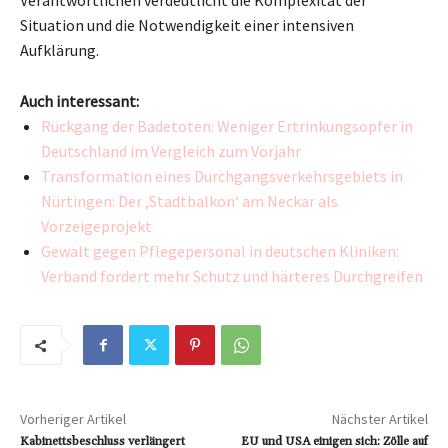
Verantwortlichen verdeutlicht die Komplexität der
Situation und die Notwendigkeit einer intensiven
Aufklärung.
Auch interessant:
Rückgang der Badetoten: Weniger Ertrinkungsopfer in
Deutschland im Vergleich zum Vorjahr
Transformation eines Durchgangsverkehrsgebiets in
Nürtingen: Der ‚Stadtbalkon‘ am Neckar als
Vorzeigeprojekt
Gewalt gegen Pflegepersonal in deutschen Kliniken:
Verband fordert mehr Schutz und härteres Durchgreifen
Vorheriger Artikel
Nächster Artikel
Kabinettsbeschluss verlängert
EU und USA einigen sich: Zölle auf