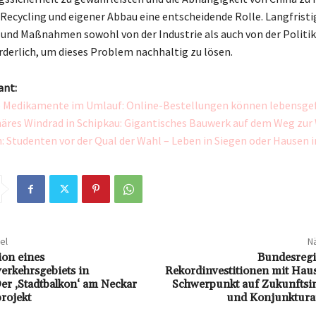
 Recycling und eigener Abbau eine entscheidende Rolle. Langfristi
 und Maßnahmen sowohl von der Industrie als auch von der Politik
rderlich, um dieses Problem nachhaltig zu lösen.
ant:
 Medikamente im Umlauf: Online-Bestellungen können lebensgef
äres Windrad in Schipkau: Gigantisches Bauwerk auf dem Weg zur
 Studenten vor der Qual der Wahl – Leben in Siegen oder Hausen 
el
Nä
on eines
Bundesregi
rkehrsgebiets in
Rekordinvestitionen mit Haus
er ‚Stadtbalkon‘ am Neckar
Schwerpunkt auf Zukunftsin
rojekt
und Konjunktura