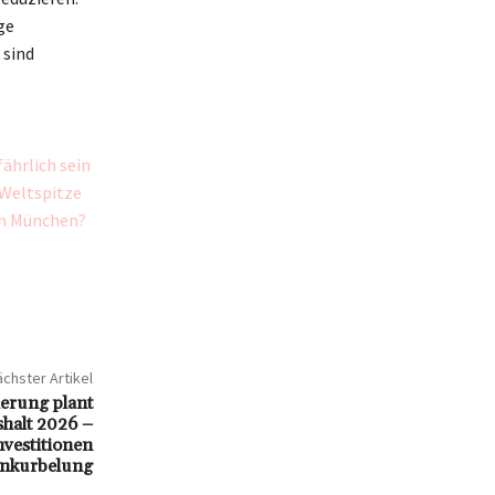
ge
 sind
ährlich sein
 Weltspitze
in München?
chster Artikel
erung plant
halt 2026 –
vestitionen
nkurbelung