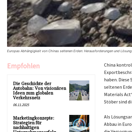
Europas Abhängigkeit von Chinas seltenen Erden: Herausforderungen und Lösungs
Empfohlen
China kontrol
Exportbeschrä
haben. Diese 
Die Geschichte der
seltenen Erde
Autobahn: Von visionären
Ideen zum globalen
Materials Act
Verkehrsnetz
Stöber sind d
06.11.2025
Als Lösungsan
Marketingkonzepte:
Strategien für
Abbau in Europ
nachhaltigen
die Versorgun