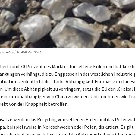
ansätze | © Wallufer Blatt
liert rund 70 Prozent des Marktes für seltene Erden und hat kürzli
nkungen verhängt, die zu Engpässen in der westlichen Industrie 
Situation verdeutlicht die starke Abhängigkeit Europas von chines
n. Um diese Abhängigkeit zu verringern, setzt die EU den ‚Critical
‘ ein, um unabhängiger von China zu werden. Unternehmen wie Tr
irekt von der Knappheit betroffen.
sätze werden das Recycling von seltenen Erden und das Potenzial
a, beispielsweise in Nordschweden oder Polen, diskutiert. Es gilt 
gssicherheit zu gewährleisten und die Abhängigkeit von China zu 