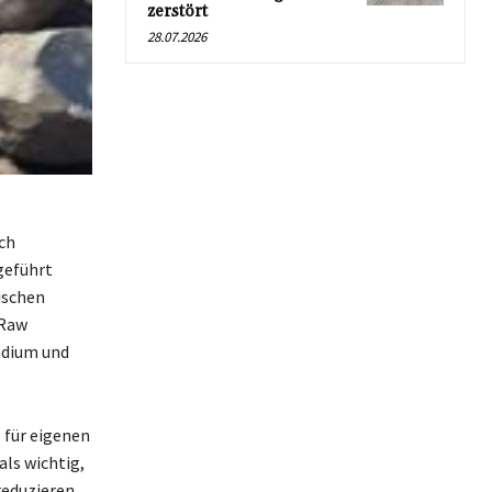
zerstört
28.07.2026
ch
geführt
ischen
 Raw
adium und
 für eigenen
als wichtig,
reduzieren.