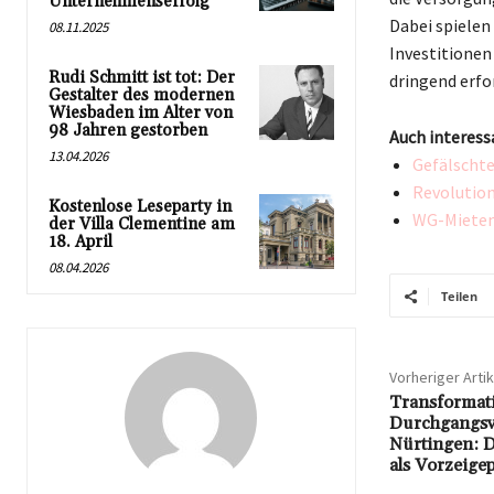
Unternehmenserfolg
Dabei spielen
08.11.2025
Investitionen
Rudi Schmitt ist tot: Der
dringend erfo
Gestalter des modernen
Wiesbaden im Alter von
98 Jahren gestorben
Auch interess
13.04.2026
Gefälschte
Revolution
Kostenlose Leseparty in
WG-Mieten:
der Villa Clementine am
18. April
08.04.2026
Teilen
Vorheriger Artik
Transformati
Durchgangsve
Nürtingen: D
als Vorzeigep