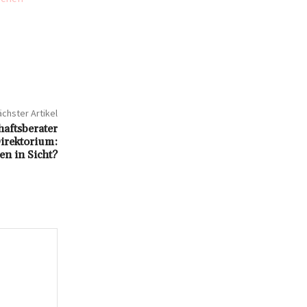
chster Artikel
aftsberater
irektorium:
n in Sicht?