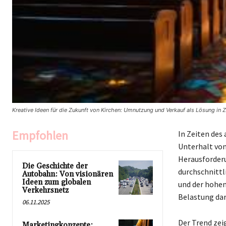
Kreative Ideen für die Zukunft von Kirchen: Umnutzung und Verkauf als Lösung in 
Empfohlen
In Zeiten des
Unterhalt vo
Herausforderu
Die Geschichte der
durchschnittl
Autobahn: Von visionären
Ideen zum globalen
und der hohen
Verkehrsnetz
Belastung dar
06.11.2025
Der Trend zeig
Marketingkonzepte: