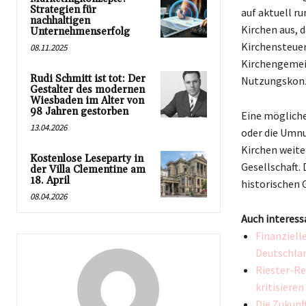
Strategien für
auf aktuell ru
nachhaltigen
Kirchen aus, 
Unternehmenserfolg
Kirchensteuer
08.11.2025
Kirchengemei
Rudi Schmitt ist tot: Der
Nutzungskonz
Gestalter des modernen
Wiesbaden im Alter von
98 Jahren gestorben
Eine möglich
13.04.2026
oder die Umnu
Kirchen weite
Kostenlose Leseparty in
Gesellschaft.
der Villa Clementine am
18. April
historischen 
08.04.2026
Auch interess
Finanziell
Deutschla
Riester-Re
kritisiere
Die Zukunf