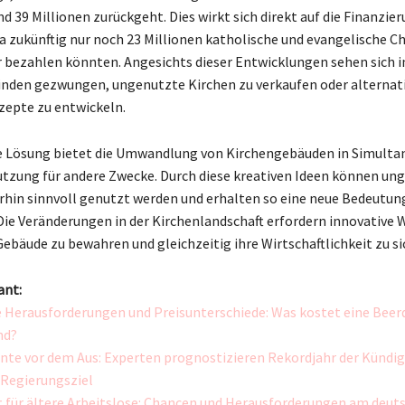
nd 39 Millionen zurückgeht. Dies wirkt sich direkt auf die Finanzie
da zukünftig nur noch 23 Millionen katholische und evangelische C
 bezahlen könnten. Angesichts dieser Entwicklungen sehen sich
nden gezwungen, ungenutzte Kirchen zu verkaufen oder alternat
epte zu entwickeln.
e Lösung bietet die Umwandlung von Kirchengebäuden in Simulta
tzung für andere Zwecke. Durch diese kreativen Ideen können un
rhin sinnvoll genutzt werden und erhalten so eine neue Bedeutung
 Die Veränderungen in der Kirchenlandschaft erfordern innovative 
Gebäude zu bewahren und gleichzeitig ihre Wirtschaftlichkeit zu si
ant:
e Herausforderungen und Preisunterschiede: Was kostet eine Beer
nd?
nte vor dem Aus: Experten prognostizieren Rekordjahr der Kündi
n Regierungsziel
t für ältere Arbeitslose: Chancen und Herausforderungen am deut