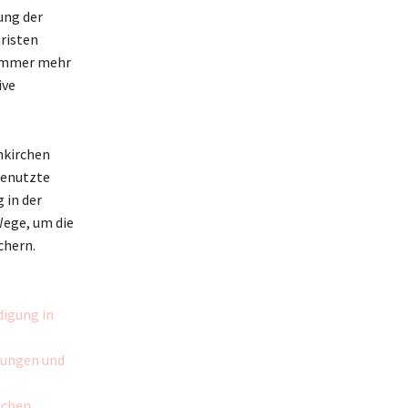
rung der
hristen
 immer mehr
ive
nkirchen
genutzte
 in der
Wege, um die
chern.
digung in
gungen und
schen