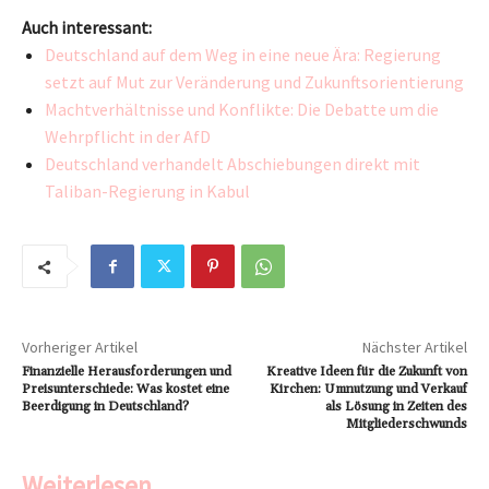
Auch interessant:
Deutschland auf dem Weg in eine neue Ära: Regierung
setzt auf Mut zur Veränderung und Zukunftsorientierung
Machtverhältnisse und Konflikte: Die Debatte um die
Wehrpflicht in der AfD
Deutschland verhandelt Abschiebungen direkt mit
Taliban-Regierung in Kabul
Vorheriger Artikel
Nächster Artikel
Finanzielle Herausforderungen und
Kreative Ideen für die Zukunft von
Preisunterschiede: Was kostet eine
Kirchen: Umnutzung und Verkauf
Beerdigung in Deutschland?
als Lösung in Zeiten des
Mitgliederschwunds
Weiterlesen