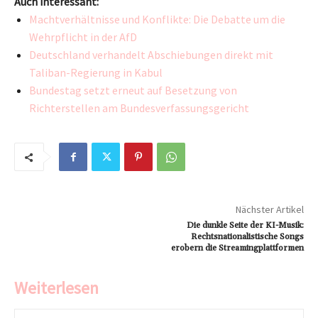
Auch interessant:
Machtverhältnisse und Konflikte: Die Debatte um die
Wehrpflicht in der AfD
Deutschland verhandelt Abschiebungen direkt mit
Taliban-Regierung in Kabul
Bundestag setzt erneut auf Besetzung von
Richterstellen am Bundesverfassungsgericht
Nächster Artikel
Die dunkle Seite der KI-Musik:
Rechtsnationalistische Songs
erobern die Streamingplattformen
Weiterlesen