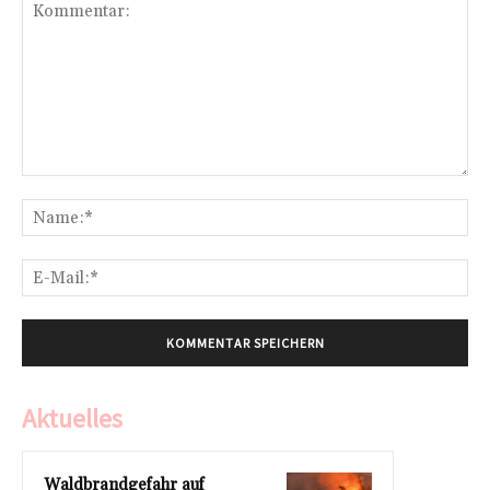
Kommentar:
Na
E-
Mai
Aktuelles
Waldbrandgefahr auf