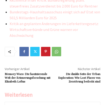
Aktivrente in der Kritik: Bundesregierung plant
steuerfreies Zusatzverdienst bis 2.000 Euro für Rentner
Bundestags-Haushaltsausschuss einigt sich auf Etat von
502,5 Milliarden Euro für 2025
Kritik an geplanten Änderungen im Lieferkettengesetz:
Wirtschaftsverbände und Grüne warnen vor
Abschwächung
Vorheriger Artikel
Nächster Artikel
Memory Wars: Die faszinierende
Die dunkle Seite der Urban
Welt der Erinnerungsforschung mit
Exploration: Wie Lost Places von
Elizabeth Loftus
Zerstörung bedroht sind
Weiterlesen